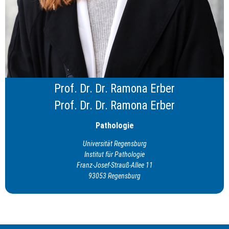
Prof. Dr. Dr. Ramona Erber
Prof. Dr. Dr. Ramona Erber
Pathologie
Universität Regensburg
Institut für Pathologie
Franz-Josef-Strauß-Allee 11
93053 Regensburg