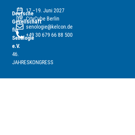
17.–19. Juni 2027
Deutsche
CityCube Berlin
Gesellschaft
senologie@kelcon.de
für
+49 30 679 66 88 500
Senologie
e.V.
46.
JAHRESKONGRESS