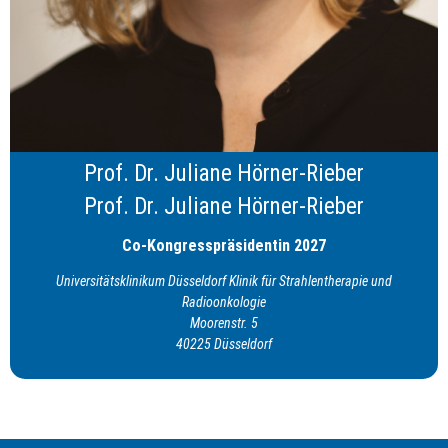
Prof. Dr. Juliane Hörner-Rieber
Prof. Dr. Juliane Hörner-Rieber
Co-Kongresspräsidentin 2027
Universitätsklinikum Düsseldorf Klinik für Strahlentherapie und
Radioonkologie
Moorenstr. 5
40225 Düsseldorf