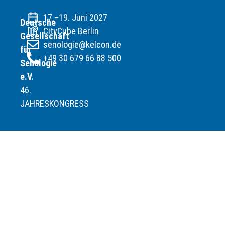
17.–19. Juni 2027
Deutsche
CityCube Berlin
Gesellschaft
senologie@kelcon.de
für
+49 30 679 66 88 500
Senologie
e.V.
46.
JAHRESKONGRESS