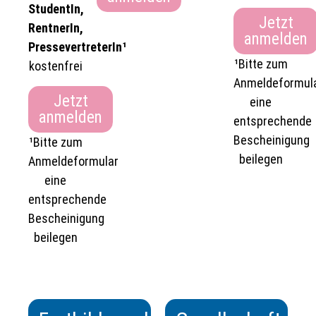
StudentIn,
Jetzt
RentnerIn,
anmelden
PressevertreterIn¹
¹Bitte zum
kostenfrei
Anmeldeformul
Jetzt
eine
anmelden
entsprechende
Bescheinigung
¹Bitte zum
beilegen
Anmeldeformular
eine
entsprechende
Bescheinigung
beilegen