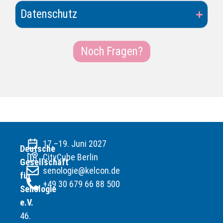
Datenschutz
Noch Fragen?
17.–19. Juni 2027
Deutsche
CityCube Berlin
Gesellschaft
senologie@kelcon.de
für
+49 30 679 66 88 500
Senologie
e.V.
46.