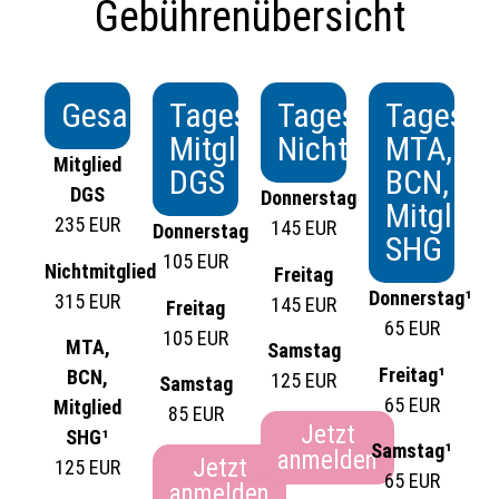
Gebührenübersicht
Gesamtteilnahme
Tageskarte
Tageskarte
Tageska
Mitglied
Nichtmitglied
MTA,
Mitglied
DGS
BCN,
DGS
Donnerstag
Mitglied
235 EUR
145 EUR
Donnerstag
SHG
105 EUR
Nichtmitglied
Freitag
Donnerstag¹
315 EUR
145 EUR
Freitag
65 EUR
105 EUR
MTA,
Samstag
Freitag¹
BCN,
125 EUR
Samstag
65 EUR
Mitglied
85 EUR
Jetzt
SHG¹
Samstag¹
anmelden
Jetzt
125 EUR
65 EUR
anmelden